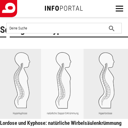
Auf
Schlagwort : Kyphose
der
Website
Suche
suchen
starten
Lordose und Kyphose: natürliche Wirbelsäulenkrümmung