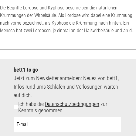
Die Begriffe Lordose und Kyphose beschreiben die natürlichen
Krümmungen der Wirbelsäule. Als Lordose wird dabei eine Krümmung
nach vorne bezeichnet, als Kyphose die Krümmung nach hinten. Ein
Mensch hat zwei Lordosen, je einmal an der Halswirbelsäule und an der
Lendenwirbelsäule, jedoch nur eine Kyphose im Bereich der
Brustwirbelsäule. Ist die Krümmung zu stark ausgeprägt, spricht man
von einer Hyperlordose beziehungsweise einer Hyperkyphose. Eine
Hyperlordose der Lendenwirbelsäule ist auch un...
bett1 to go
Jetzt zum Newsletter anmelden: Neues von bett1,
Infos rund ums Schlafen und Verlosungen warten
auf dich.
Ich habe die
Datenschutzbedingungen
zur
Kenntnis genommen.
E-
Mail-
Adresse: