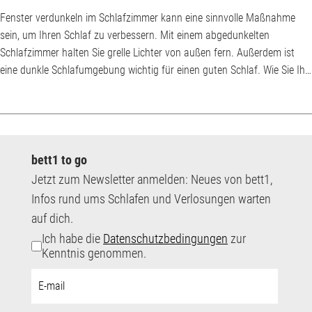
Fenster verdunkeln im Schlafzimmer kann eine sinnvolle Maßnahme
sein, um Ihren Schlaf zu verbessern. Mit einem abgedunkelten
Schlafzimmer halten Sie grelle Lichter von außen fern. Außerdem ist
eine dunkle Schlafumgebung wichtig für einen guten Schlaf. Wie Sie Ihr
Schlafzimmer am besten verdunkeln können, hängt von Ihren
Bedürfnissen ab. Mit etwas Geschick können Sie auch Dachfenster
verdunkeln und schräge Fenster verdunkeln. Warum sollten Sie Ihr
Schlafzimmer verdunkeln? Wenn na...
bett1 to go
Jetzt zum Newsletter anmelden: Neues von bett1,
Infos rund ums Schlafen und Verlosungen warten
auf dich.
Ich habe die
Datenschutzbedingungen
zur
Kenntnis genommen.
E-
Mail-
Adresse: