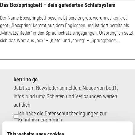
Das Boxspringbett – dein gefedertes Schlafsystem
Der Name Boxspringbett beschreibt bereits grob, worum es konkret
geht: „Boxspring“ kommt aus dem Englischen und ist dort bereits als
„Matratzenfeder“ in den Sprachschatz eingegangen. Ursprünglich setzt
sich das Wort aus „box“ – „Kiste“ und „spring“ – „Sprungfeder“
zusammen. Boxspringbetten sind also große Kisten, in denen Federn
verbaut sind und die oben mit einer Matratze abschließen. Mittlerweile
steht Boxspring-Bett synonym für ein hohes Bett, das besonders für
Menschen im hohen Alter ...
bett1 to go
Jetzt zum Newsletter anmelden: Neues von bett1,
Infos rund ums Schlafen und Verlosungen warten
auf dich.
Ich habe die
Datenschutzbedingungen
zur
Kenntnis genommen.
E-
This website uses cookies
Mail-