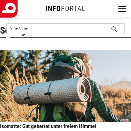
Auf
Schlagwort : Isomatte
der
Website
Suche
suchen
starten
Isomatte: Gut gebettet unter freiem Himmel