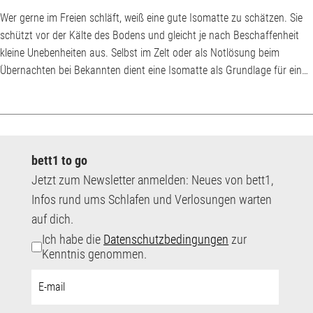
Wer gerne im Freien schläft, weiß eine gute Isomatte zu schätzen. Sie
schützt vor der Kälte des Bodens und gleicht je nach Beschaffenheit
kleine Unebenheiten aus. Selbst im Zelt oder als Notlösung beim
Übernachten bei Bekannten dient eine Isomatte als Grundlage für ein
komfortableres Schlaflager. Wofür brauche ich eine Isomatte? Sinken
nachts die Temperaturen, kühlt auch der Boden rasch aus. Liegst du
ohne Unterlage auf der Erde, wird dir schnell kalt, da die Bodenkälte
nach oben au...
bett1 to go
Jetzt zum Newsletter anmelden: Neues von bett1,
Infos rund ums Schlafen und Verlosungen warten
auf dich.
Ich habe die
Datenschutzbedingungen
zur
Kenntnis genommen.
E-
Mail-
Adresse: