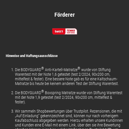
Hierfür müssen Sie uns den Garantiefall innerhalb von
vorstehenden Regelungen die Bestimmungen über die
zwei Monaten nach erstmaligem Auftreten bzw.
Folgen der Ausübung des gesetzlichen Widerrufsrechts.
Förderer
Entdecken des Mangels lesbar, korrekt, vollständig und
wahrheitsgemäß per E-Mail, Post oder Telefax (unsere
Du erreichst uns unter:
Kontaktdaten sind oben genannt) melden. Bitte fügen
Sie Ihre aktuellen Kontaktdaten, den entsprechenden
bett1.de GmbH
Verkaufsbeleg mit Kaufdatum und eine genaue
Tauentzienstr. 11
Beschreibung des Schadens samt Fotos bei.
10789 Berlin
Hinweise und Haftungsausschlüsse
Daraufhin organisieren wir die Abholung der Ware. Wir
Tel.: +49 30 7673172-72
®
®
Die BODYGUARD
Anti-Kartell-Matratze
wurde von Stiftung
begutachten die beanstandete Ware und teilen Ihnen
Warentest mit der Note 1,6 getestet (test 2/2024, 90x200 cm,
E-Mail:
[email protected]
innerhalb angemessener Bearbeitungszeit mit, ob ein
mittelfest & fester). Eine bessere Note gab es für eine Kaltschaum-
Matratze bis heute bei keinem anderen Test der Stiftung Warentest.
Garantiefall vorliegt.
®
Die BODYGUARD
Boxspring Matratze wurde von Stiftung Warentest
mit der Note 1,9 getestet (test 2/2024, 90x200 cm, mittelfest &
Wenn ein Garantieanspruch besteht, werden wir den
fester).
defekten Matratzenkern nach eigenem Ermessen
Wir sammeln Shopbewertungen über Trustpilot. Rezensionen, die mit
entweder reparieren oder ersetzen. Wir übernehmen die
„Auf Einladung“ gekennzeichnet sind, können nur nach vorherigem
Kosten für die Reparatur bzw. den Austausch und den
Kaufabschluss abgegeben werden. Hierzu erhalten unsere Kundinnen
und Kunden eine E-Mail mit einem Link, über den sie ihre Bewertung
Transport (Hin- und Rücksendung), sodass Ihnen im