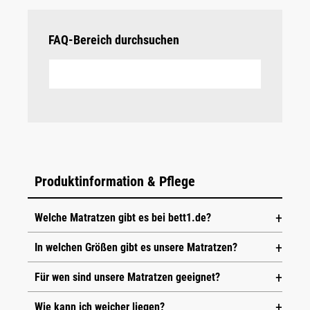
FAQ-Bereich durchsuchen
Produktinformation & Pflege
Welche Matratzen gibt es bei bett1.de?
In welchen Größen gibt es unsere Matratzen?
®
®
Die
BODYGUARD
Anti-Kartell-Matratze
hat eine
mittelfeste und eine festere Seite. Durch einfaches
Für wen sind unsere Matratzen geeignet?
®
®
Die
BODYGUARD
Anti-Kartell-Matratze
ist in den
Wenden kannst du den Härtegrad wechseln. Möchtest
Breiten 70 bis 200 cm erhältlich und in den Längen 190
®
du extra weich liegen, empfehlen wir die
BODYGUARD
Wie kann ich weicher liegen?
®
®