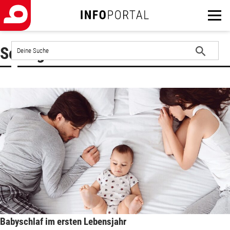
Auf
Schlagwort : schlafen lernen
der
Website
Suche
suchen
starten
Babyschlaf im ersten Lebensjahr