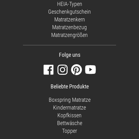
HEIA-Typen
Geschenkgutschein
Matratzenkern
Matratzenbezug
Matratzengrößen
Folge uns
Besuchen
Folgen
Finden
Sehen
Sie
Sie
Sie
Sie
unsere
uns
uns
unsere
Beliebte Produkte
Facebook-
auf
auf
Videos
Seite
Instagram
Pinterest
auf
Boxspring Matratze
YouTube
Kindermatratze
Kopfkissen
Bettwäsche
Topper