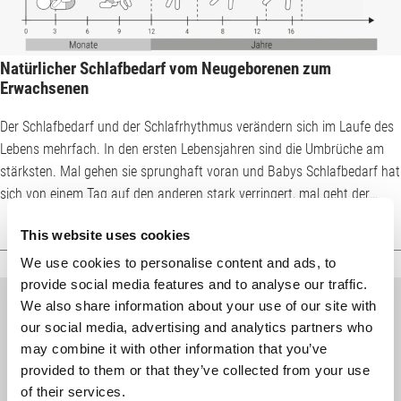
Natürlicher Schlafbedarf vom Neugeborenen zum
Erwachsenen
Der Schlafbedarf und der Schlafrhythmus verändern sich im Laufe des
Lebens mehrfach. In den ersten Lebensjahren sind die Umbrüche am
stärksten. Mal gehen sie sprunghaft voran und Babys Schlafbedarf hat
sich von einem Tag auf den anderen stark verringert, mal geht der
Prozess schleichend über Monate und Jahre vor sich. Der zunächst
This website uses cookies
immense Schlafbedarf Neugeborener nimmt über die Phasen Baby und
Kleinkind bis hin zum Jugendlichen stetig ab. Die Schlafphasen wirken
We use cookies to personalise content and ads, to
anfangs noch stark cha...
provide social media features and to analyse our traffic.
We also share information about your use of our site with
bett1 to go
our social media, advertising and analytics partners who
Jetzt zum Newsletter anmelden: Neues von bett1,
may combine it with other information that you’ve
Infos rund ums Schlafen und Verlosungen warten
provided to them or that they’ve collected from your use
auf dich.
of their services.