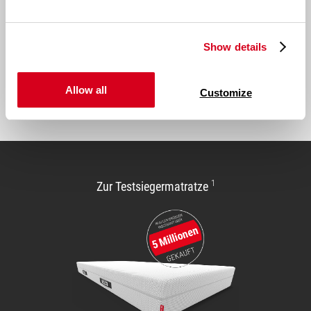
Ich habe die
Datenschutzbedingungen
zur
Kenntnis genommen.
E-
Show details
Mail-
Adresse:
Allow all
Customize
Abonnieren
1
Zur Testsiegermatratze