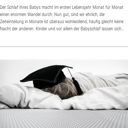
Der Schlaf Ihres Babys macht im ersten Lebensjahr Monat für Monat
einen enormen Wandel durch. Nun gut, sind wir ehrlich, die
Zeiteinteilung in Monate ist überaus wohlwollend, häufig gleicht keine
Nacht der anderen. Kinder und vor allem der Babyschlaf lassen sich
nicht komplett in Statistiken pressen. Der Blick nach außen kann einen
hilfreichen Anhaltspunkt geben, wenn Eltern sich nachts verzweifelt
denken: „Was ist nun schon wieder los?“ und „Ist das normal?“ Die
Antwort ist in den all...