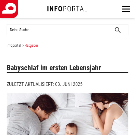
Auf
der
Website
Suche
suchen
Infoportal
>
Ratgeber
starten
Babyschlaf im ersten Lebensjahr
ZULETZT AKTUALISIERT: 03. JUNI 2025