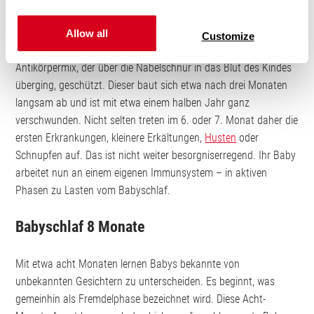
Babys besitzen noch kein eigenes Immunsystem. In den ersten
Allow all
Customize
Monaten sind sie durch den sogenannten
Nestschutz
, einem
Antikörpermix, der über die Nabelschnur in das Blut des Kindes
überging, geschützt. Dieser baut sich etwa nach drei Monaten
langsam ab und ist mit etwa einem halben Jahr ganz
verschwunden. Nicht selten treten im 6. oder 7. Monat daher die
ersten Erkrankungen, kleinere Erkältungen,
Husten
oder
Schnupfen auf. Das ist nicht weiter besorgniserregend. Ihr Baby
arbeitet nun an einem eigenen Immunsystem – in aktiven
Phasen zu Lasten vom Babyschlaf.
Babyschlaf 8 Monate
Mit etwa acht Monaten lernen Babys bekannte von
unbekannten Gesichtern zu unterscheiden. Es beginnt, was
gemeinhin als Fremdelphase bezeichnet wird. Diese Acht-