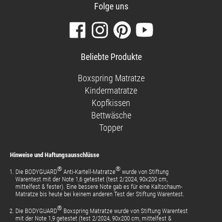
Folge uns
Besuchen
Folgen
Finden
Sehen
Sie
Sie
Sie
Sie
unsere
uns
uns
unsere
Beliebte Produkte
Facebook-
auf
auf
Videos
Seite
Instagram
Pinterest
auf
Boxspring Matratze
YouTube
Kindermatratze
Kopfkissen
Bettwäsche
Topper
Hinweise und Haftungsausschlüsse
®
®
Die BODYGUARD
Anti-Kartell-Matratze
wurde von Stiftung
Warentest mit der Note 1,6 getestet (test 2/2024, 90x200 cm,
mittelfest & fester). Eine bessere Note gab es für eine Kaltschaum-
Matratze bis heute bei keinem anderen Test der Stiftung Warentest.
®
Die BODYGUARD
Boxspring Matratze wurde von Stiftung Warentest
mit der Note 1,9 getestet (test 2/2024, 90x200 cm, mittelfest &