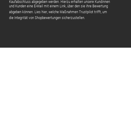
Kaufabschluss abgegeben werden. Hierzu erhalten unsere Kundinnen
und Kunden eine E-Mail mit einem Link, über den sie ihre Bewertung
abgeben können.
Lies hier
, welche Maßnahmen Trustpilot trifft, um
die Integrität von Shopbewertungen sicherzustellen.