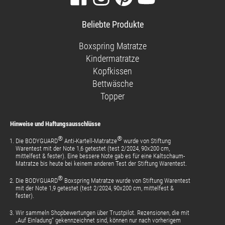
Sie
Sie
Sie
Sie
unsere
uns
uns
unsere
Beliebte Produkte
Facebook-
auf
auf
Videos
Seite
Instagram
Pinterest
auf
Boxspring Matratze
YouTube
Kindermatratze
Kopfkissen
Bettwäsche
Topper
Hinweise und Haftungsausschlüsse
®
®
Die BODYGUARD
Anti-Kartell-Matratze
wurde von Stiftung
Warentest mit der Note 1,6 getestet (test 2/2024, 90x200 cm,
mittelfest & fester). Eine bessere Note gab es für eine Kaltschaum-
Matratze bis heute bei keinem anderen Test der Stiftung Warentest.
®
Die BODYGUARD
Boxspring Matratze wurde von Stiftung Warentest
mit der Note 1,9 getestet (test 2/2024, 90x200 cm, mittelfest &
fester).
Wir sammeln Shopbewertungen über Trustpilot. Rezensionen, die mit
„Auf Einladung“ gekennzeichnet sind, können nur nach vorherigem