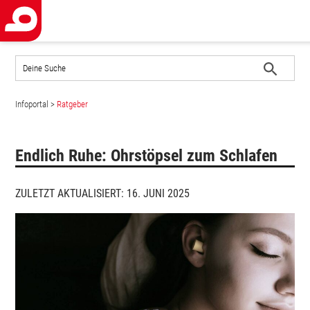
Auf
der
Website
Suche
suchen
Infoportal
>
Ratgeber
starten
Endlich Ruhe: Ohrstöpsel zum Schlafen
ZULETZT AKTUALISIERT: 16. JUNI 2025