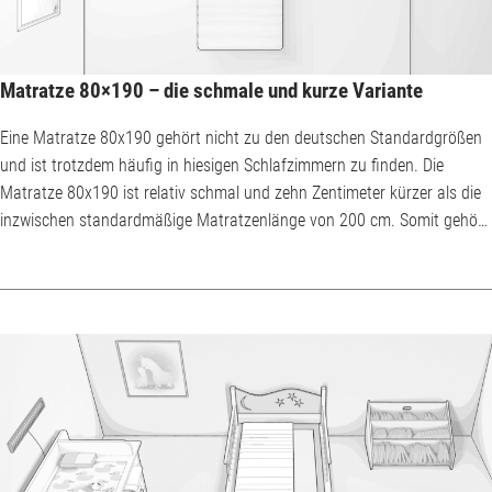
Matratze 80×190 – die schmale und kurze Variante
Eine Matratze 80x190 gehört nicht zu den deutschen Standardgrößen
und ist trotzdem häufig in hiesigen Schlafzimmern zu finden. Die
Matratze 80x190 ist relativ schmal und zehn Zentimeter kürzer als die
inzwischen standardmäßige Matratzenlänge von 200 cm. Somit gehört
sie zu den Sondergrößen, was aber nicht mit Sonderherstellung zu
verwechseln ist. Die BODYGUARD® Matratze 80x190 cm können Sie
ohne Aufpreis und ohne lange Lieferzeiten bestellen. Zur
BODYGUARD® Matratze 80x190 ...