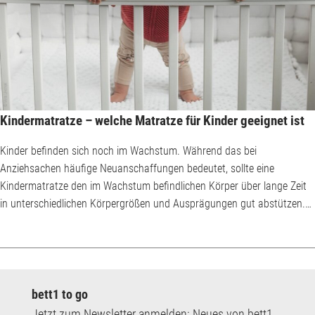
Kindermatratze – welche Matratze für Kinder geeignet ist
Kinder befinden sich noch im Wachstum. Während das bei
Anziehsachen häufige Neuanschaffungen bedeutet, sollte eine
Kindermatratze den im Wachstum befindlichen Körper über lange Zeit
in unterschiedlichen Körpergrößen und Ausprägungen gut abstützen.
Eine der größten Unsicherheiten für Eltern besteht darin, ab welchem
Alter welche Matratze genutzt werden sollte. Wann ist es Zeit für den
Wechsel von der Babymatratze zur Kindermatratze? Ist ein
Zwischenschritt in Form einer Kleinkindmatratze sinnv...
bett1 to go
Jetzt zum Newsletter anmelden: Neues von bett1,