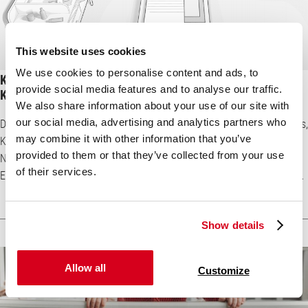
This website uses cookies
We use cookies to personalise content and ads, to
Kindermatratze 70×140 cm – Matratze für
provide social media features and to analyse our traffic.
Kindergartenkinder
We also share information about your use of our site with
our social media, advertising and analytics partners who
Die Kindermatratze 70x140 cm ist die ideale Matratzengröße für Babys,
may combine it with other information that you’ve
Kleinkinder und Vorschulkinder. Diese Schlafunterlage begleitet den
provided to them or that they’ve collected from your use
Nachwuchs durch wichtige Wachstumsphasen und
of their services.
Entwicklungsschübe. Daher sollte eine gute Kindermatratze 70x140 cm
unterschiedliche Anforderungen erfüllen. Jetzt Kindermatratze 70x140
kaufen Altersfragen: Kindermatratze 70x140 cm ab wann? Eine
Show details
Kindermatratze 70x140 cm passt in ein größeres Gitterbett mit
denselben Maßen. Ein solches Gitterbett ...
Allow all
Customize