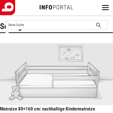
Auf
Schlagwort : Kindermatratze
der
Website
Suche
suchen
starten
Matratze 80×160 cm: nachhaltige Kindermatratze