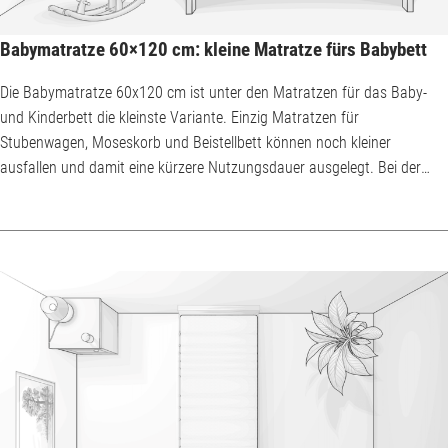
Babymatratze 60×120 cm: kleine Matratze fürs Babybett
Die Babymatratze 60x120 cm ist unter den Matratzen für das Baby-
und Kinderbett die kleinste Variante. Einzig Matratzen für
Stubenwagen, Moseskorb und Beistellbett können noch kleiner
ausfallen und damit eine kürzere Nutzungsdauer ausgelegt. Bei der
Babymatratze 60x120 cm stehen vor allem Sicherheit und Hygiene im
Vordergrund. Sicherer Kinderschlaf auf der Babymatratze 60x120 cm
Eine Babymatratze 60x120 cm muss einige Kriterien erfüllen, damit
Neugeborene, Säuglinge und Klei...