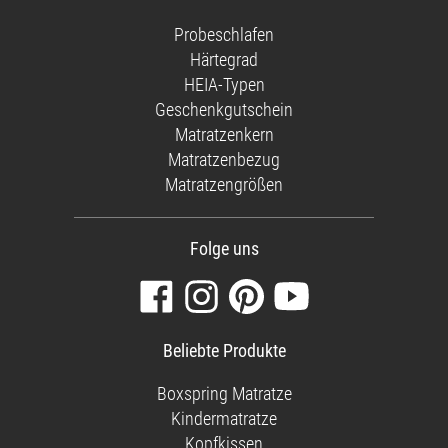
Probeschlafen
Härtegrad
HEIA-Typen
Geschenkgutschein
Matratzenkern
Matratzenbezug
Matratzengrößen
Folge uns
Besuchen
Folgen
Finden
Sehen
Sie
Sie
Sie
Sie
unsere
uns
uns
unsere
Beliebte Produkte
Facebook-
auf
auf
Videos
Seite
Instagram
Pinterest
auf
Boxspring Matratze
YouTube
Kindermatratze
Kopfkissen