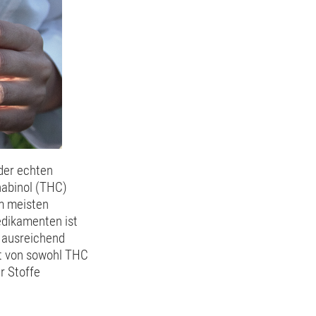
 der echten
nabinol (THC)
m meisten
edikamenten ist
n ausreichend
it von sowohl THC
r Stoffe