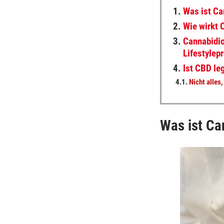
1.
Was ist Ca
2.
Wie wirkt 
3.
Cannabidio
Lifestylep
4.
Ist CBD leg
4.1.
Nicht alles
Was ist Ca