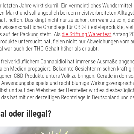
 letzten Jahre wirkt skurril. Ein vermeintliches Wundermitte
en Markt und soll angeblich bei den meistverbreiteten Allta
aft helfen. Das klingt nicht nur zu schön, um wahr zu sein, das
ie wissenschaftliche Grundlage für CBD-Lifestyleprodukte, viel 
as auf der Packung steht. Als
die Stiftung Warentest
Anfang 20
Produkte untersucht hat, fielen nicht nur Abweichungen vom
al war auch der THC-Gehalt höher als erlaubt.
t freiverkäuflichem Cannabidiol hat immense Ausmaße angen
ialen Medien propagiert. Bekannte Gesichter mischen kräftig 
igenen CBD-Produkte unters Volk zu bringen. Gerade in den s
 Anwendungsbeispiele und recht blumige Wirkungsversprech
bst und auf den Websites der Hersteller wird es diesbezügli
 das hat mit der derzeitigen Rechtslage in Deutschland und de
al oder illegal?