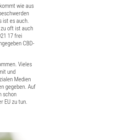
l kommt wie aus
gsbeschwerden
 ist es auch.
zu oft ist auch
21 17 frei
 angegeben CBD-
ommen. Vieles
mit und
ozialen Medien
en gegeben. Auf
ch schon
r EU zu tun.