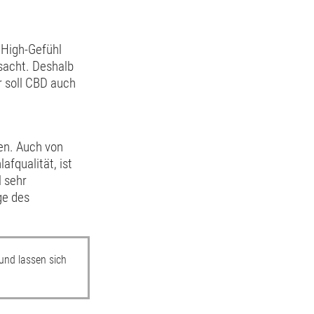
 High-Gefühl
sacht. Deshalb
r soll CBD auch
en. Auch von
fqualität, ist
l sehr
ge des
 und lassen sich