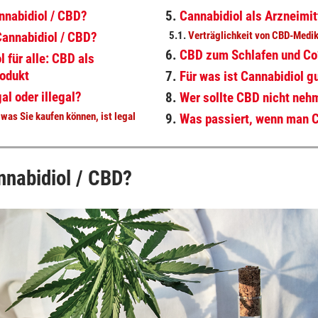
nnabidiol / CBD?
5.
Cannabidiol als Arzneimit
Cannabidiol / CBD?
5.1.
Verträglichkeit von CBD-Med
6.
CBD zum Schlafen und Co
l für alle: CBD als
rodukt
7.
Für was ist Cannabidiol g
al oder illegal?
8.
Wer sollte CBD nicht neh
, was Sie kaufen können, ist legal
9.
Was passiert, wenn man
nnabidiol / CBD?