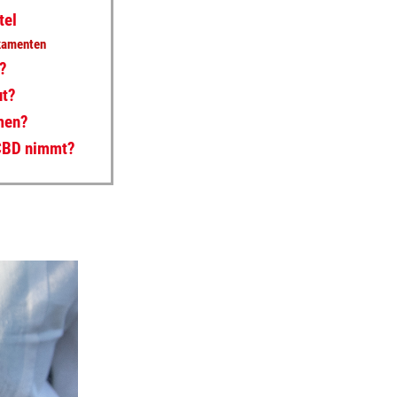
tel
ikamenten
?
ut?
men?
 CBD nimmt?