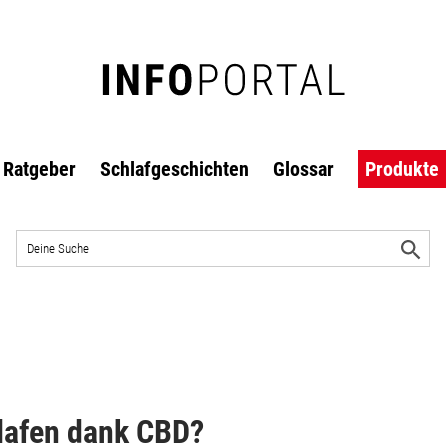
Ratgeber
Schlafgeschichten
Glossar
Produkte
Auf
der
S
Website
s
suchen
lafen dank CBD?