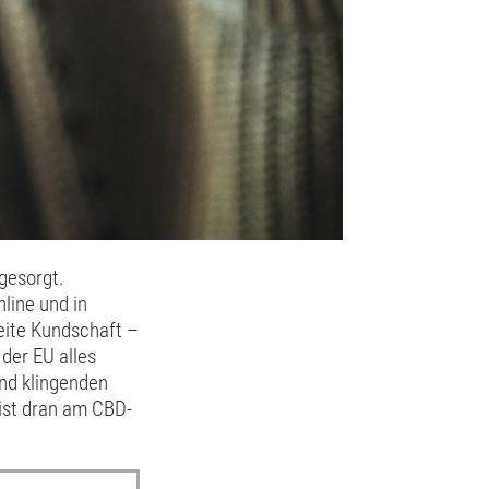
 gesorgt.
line und in
eite Kundschaft –
 der EU alles
end klingenden
ist dran am CBD-