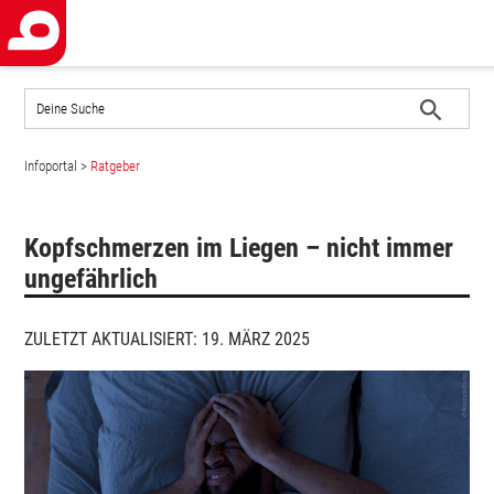
Auf
der
Website
Suche
suchen
Infoportal
>
Ratgeber
starten
Kopfschmerzen im Liegen – nicht immer
ungefährlich
ZULETZT AKTUALISIERT: 19. MÄRZ 2025