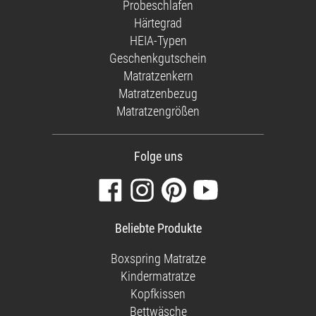
Probeschlafen
Härtegrad
HEIA-Typen
Geschenkgutschein
Matratzenkern
Matratzenbezug
Matratzengrößen
Folge uns
Besuchen
Folgen
Finden
Sehen
Sie
Sie
Sie
Sie
unsere
uns
uns
unsere
Beliebte Produkte
Facebook-
auf
auf
Videos
Seite
Instagram
Pinterest
auf
Boxspring Matratze
YouTube
Kindermatratze
Kopfkissen
Bettwäsche