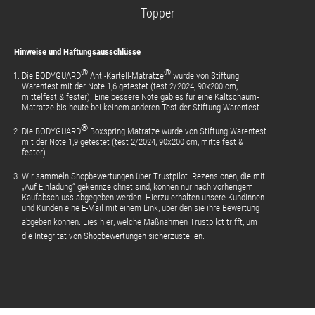
Topper
Hinweise und Haftungsausschlüsse
®
®
Die BODYGUARD
Anti-Kartell-Matratze
wurde von Stiftung
Warentest mit der Note 1,6 getestet (test 2/2024, 90x200 cm,
mittelfest & fester). Eine bessere Note gab es für eine Kaltschaum-
Matratze bis heute bei keinem anderen Test der Stiftung Warentest.
®
Die BODYGUARD
Boxspring Matratze wurde von Stiftung Warentest
mit der Note 1,9 getestet (test 2/2024, 90x200 cm, mittelfest &
fester).
Wir sammeln Shopbewertungen über Trustpilot. Rezensionen, die mit
„Auf Einladung“ gekennzeichnet sind, können nur nach vorherigem
Kaufabschluss abgegeben werden. Hierzu erhalten unsere Kundinnen
und Kunden eine E-Mail mit einem Link, über den sie ihre Bewertung
abgeben können.
Lies hier
, welche Maßnahmen Trustpilot trifft, um
die Integrität von Shopbewertungen sicherzustellen.