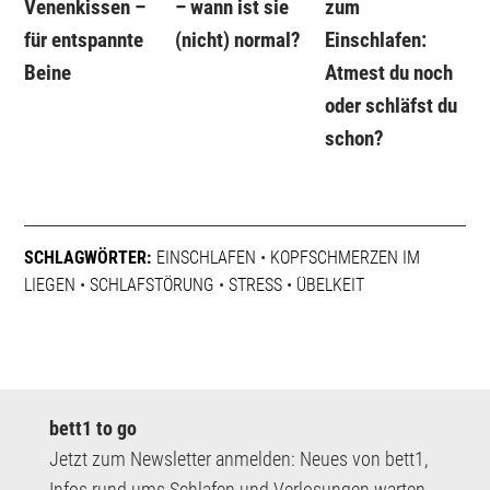
Venenkissen –
– wann ist sie
zum
für entspannte
(nicht) normal?
Einschlafen:
Beine
Atmest du noch
oder schläfst du
schon?
SCHLAGWÖRTER:
EINSCHLAFEN
•
KOPFSCHMERZEN IM
LIEGEN
•
SCHLAFSTÖRUNG
•
STRESS
•
ÜBELKEIT
bett1 to go
Jetzt zum Newsletter anmelden: Neues von bett1,
Infos rund ums Schlafen und Verlosungen warten