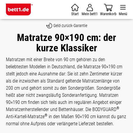
Zum Hauptinhalt springen
Start
Mein bett1
Warenkorb
Menü
Geld-zurück-Garantie
Matratze 90×190 cm: der
kurze Klassiker
Matratzen mit einer Breite von 90 cm gehören zu den
beliebtesten Modellen in Deutschland, die Matratze 90×190 cm
stellt jedoch eine Ausnahme dar: Sie ist zehn Zentimeter kürzer
als die inzwischen als Standard geltende Matratzenlänge von
200 cm und gehört somit zu den Sondergrößen. Sondergröße
heißt aber nicht zwangsläufig Sonderanfertigung. Matratzen
90×190 cm finden sich teils auch im regulären Angebot einiger
®
Matratzenherstellender und Bettenhäuser. Die BODYGUARD
®
Anti-Kartell-Matratze
in den Maßen 90×190 cm kannst du ganz
normal ohne Aufpreis oder verlängerte Lieferzeit bestellen.