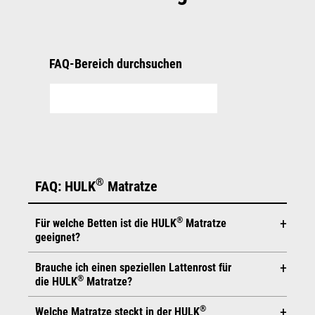
FAQ-Bereich durchsuchen
®
FAQ: HULK
Matratze
®
Für welche Betten ist die HULK
Matratze
geeignet?
Brauche ich einen speziellen Lattenrost für
®
Du kannst die HULK
Matratze auf jede Art von
®
die HULK
Matratze?
Bettgestell legen: ob Boxspringbett, Palettenbett,
gängiger Bettrahmen – oder ganz ohne Bettgestell als
®
Welche Matratze steckt in der HULK
®