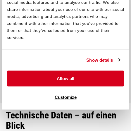
social media features and to analyse our traffic. We also
share information about your use of our site with our social
media, advertising and analytics partners who may
combine it with other information that you’ve provided to
them or that they’ve collected from your use of their
Das ist enthalten:
services.
motorisiertes Lattenrostmodul
®
®
Kern der BODYGUARD
Anti-Kartell-Matratze
Show details
extra verstärkter Bezug
Schaumunterlage
Schaumabdeckung
Allow all
Fernbedienung
Customize
Technische Daten – auf einen
Blick