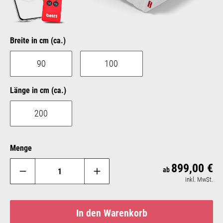
auswählen
Breite in cm (ca.)
90
100
auswählen
Länge in cm (ca.)
200
Menge
899,00 €
Reg
ab
inkl. MwSt.
In den Warenkorb