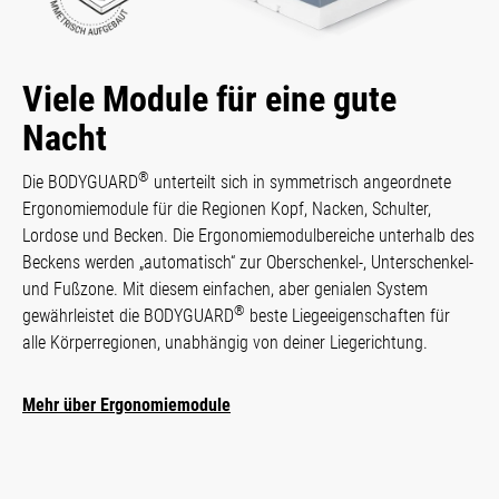
Viele Module für eine gute
Nacht
®
Die BODYGUARD
unterteilt sich in sym­metrisch angeordnete
Ergo­nomie­module für die Regio­nen Kopf, Nacken, Schulter,
Lordose und Becken. Die Ergo­nomie­modul­bereiche unterhalb des
Beckens werden „automa­tisch“ zur Ober­schen­kel-, Unter­schenkel-
und Fußzone. Mit diesem ein­fachen, aber genialen Sys­tem
®
gewähr­leistet die BODYGUARD
beste Liege­eigen­schaf­ten für
alle Kör­per­regionen, unabhängig von deiner Liegerichtung.
Mehr über Ergonomiemodule