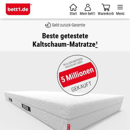
Zum Hauptinhalt springen
Start
Mein bett1
Warenkorb
Menü
Geld-zurück-Garantie
Beste getestete
Kaltschaum-Matratze
¹
Bildergalerie überspringen