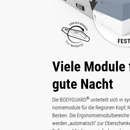
Viele Module 
gute Nacht
®
Die BODYGUARD
unterteilt sich in s
nomie­module für die Regio­nen Kopf, 
Becken. Die Ergo­nomie­modul­bereiche
werden „automa­tisch“ zur Ober­schen­ke