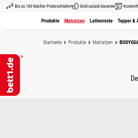
Bis zu 100 Nächte Probeschlafen
Geld-zurück-Garantie
Kostenfr
um Hauptinhalt springen
Zur Hauptnavigation springen
Produkte
Matratzen
Lattenroste
Topper & 
Startseite
Produkte
Matratzen
BODYGU
De
Bildergalerie überspringen