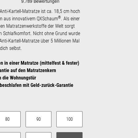
Anti-Kartell-Matratze ist ca. 18,5 cm hoch
®
rn aus innovativem QXSchaum
. Als einer
sten Matratzen­werk­stoffe der Welt sorgt
en Schlafkomfort. Nicht ohne Grund wurde
Anti-Kartell-Matratze über 5 Millionen Mal
dich selbst.
n in einer Matratze (mittelfest & fester)
antie auf den Matratzenkern
an die Wohnungstür
beschlafen mit Geld-zurück-Garantie
auswählen
80
90
100