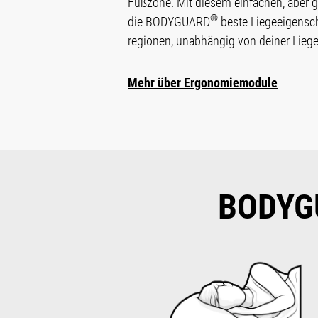
Fußzone. Mit diesem ein­fachen, aber g
®
die BODYGUARD
beste Liege­eigen­scha
regionen, unabhängig von deiner Liege
Mehr über Ergonomiemodule
BODYG