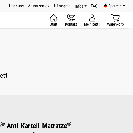
Über uns
Matratzentest
Härtegrad
FAQ
Sprache
Infos
Start
Kontakt
Mein bett1
Warenkorb
ett
®
®
D
Anti-Kartell-Matratze