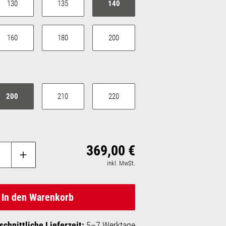
130
135
140
160
180
200
auswählen
200
210
220
369,00 €
Regulärer Preis:
inkl. MwSt.
In den Warenkorb
schnittliche Lieferzeit:
5–7 Werktage