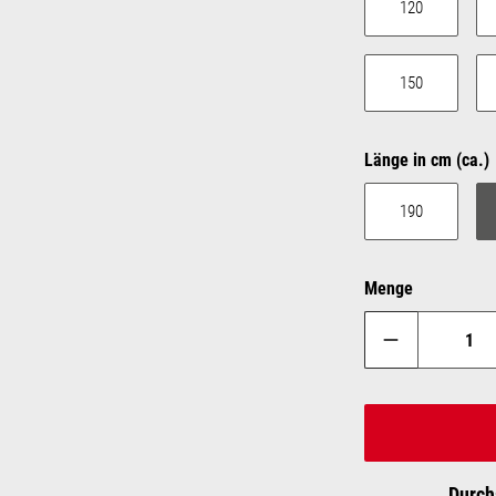
120
150
Länge in cm (ca.)
190
Menge
Durch