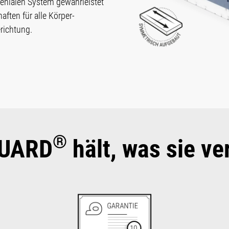
enialen Sys­tem gewähr­leistet
f­ten für alle Kör­per­
richtung.
®
UARD
hält, was sie ve