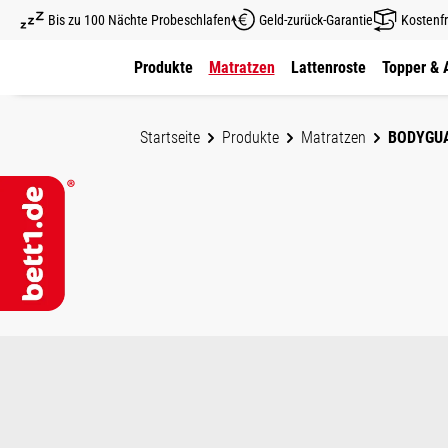
Bis zu 100 Nächte Probeschlafen
Geld-zurück-Garantie
Kostenfr
um Hauptinhalt springen
Zur Hauptnavigation springen
Produkte
Matratzen
Lattenroste
Topper & 
Startseite
Produkte
Matratzen
BODYGU
Bildergalerie überspringen