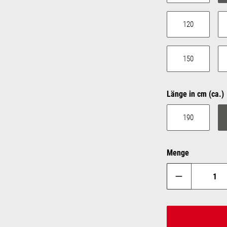
120
150
Länge in cm (ca.)
190
Menge