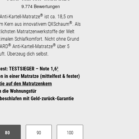
®
Anti-Kartell-Matratze
ist ca. 18,5 cm
®
im Kern aus innovativem QXSchaum
. Als
ttlichsten Matratzenwerkstoffe der Welt
ptimalen Schlafkomfort. Nicht ohne Grund
®
®
UARD
Anti-Kartell-Matratze
über 5
uft. Überzeug dich selbst.
test: TESTSIEGER – Note 1,6
¹
n in einer Matratze (mittelfest & fester)
tie auf den Matratzenkern
an die Wohnungstür
beschlafen mit Geld-zurück-Garantie
auswählen
80
90
100