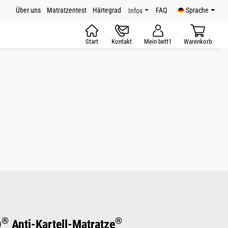
Über uns
Matratzentest
Härtegrad
FAQ
Sprache
Infos
Start
Kontakt
Mein bett1
Warenkorb
®
®
D
Anti-Kartell-Matratze