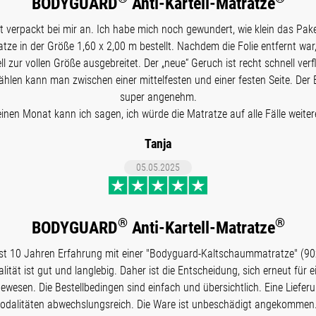
BODYGUARD
Anti-Kartell-Matratze
 verpackt bei mir an. Ich habe mich noch gewundert, wie klein das Pake
tze in der Größe 1,60 x 2,00 m bestellt. Nachdem die Folie entfernt war,
ll zur vollen Größe ausgebreitet. Der „neue“ Geruch ist recht schnell verf
ählen kann man zwischen einer mittelfesten und einer festen Seite. Der
super angenehm.
inen Monat kann ich sagen, ich würde die Matratze auf alle Fälle weite
Tanja
05.05.2025
®
®
BODYGUARD
Anti-Kartell-Matratze
ast 10 Jahren Erfahrung mit einer "Bodyguard-Kaltschaummatratze" (90
lität ist gut und langlebig. Daher ist die Entscheidung, sich erneut für
ewesen. Die Bestellbedingen sind einfach und übersichtlich. Eine Liefer
dalitäten abwechslungsreich. Die Ware ist unbeschädigt angekommen. Al