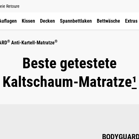
eie Retoure
Auflagen
Kissen
Decken
Spannbettlaken
Bettwäsche
Extras
®
®
ARD
Anti-Kartell-Matratze
Beste getestete
Kaltschaum-Matratze
¹
BODYGUAR