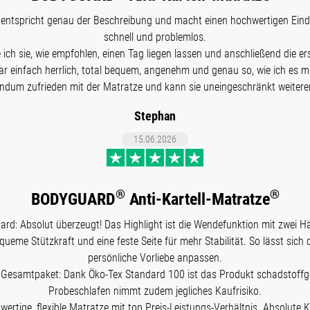
tspricht genau der Beschreibung und macht einen hochwertigen Eindru
schnell und problemlos.
h sie, wie empfohlen, einen Tag liegen lassen und anschließend die er
r einfach herrlich, total bequem, angenehm und genau so, wie ich es mi
undum zufrieden mit der Matratze und kann sie uneingeschränkt weiter
Stephan
15.06.2026
®
®
BODYGUARD
Anti-Kartell-Matratze
ard: Absolut überzeugt! Das Highlight ist die Wendefunktion mit zwei Hä
equeme Stützkraft und eine feste Seite für mehr Stabilität. So lässt sich 
persönliche Vorliebe anpassen.
Gesamtpaket: Dank Öko-Tex Standard 100 ist das Produkt schadstoffge
Probeschlafen nimmt zudem jegliches Kaufrisiko.
hwertige, flexible Matratze mit top Preis-Leistungs-Verhältnis. Absolute