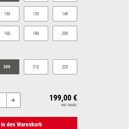
130
135
140
160
180
200
auswählen
200
210
220
199,00 €
Regulärer Preis:
inkl. MwSt.
In den Warenkorb