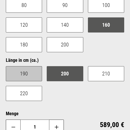
80
90
100
120
140
160
180
200
auswählen
Länge in cm (ca.)
190
200
210
(Diese Option ist zurzeit nicht verfügbar.)
220
Menge
Reg
589,00 €