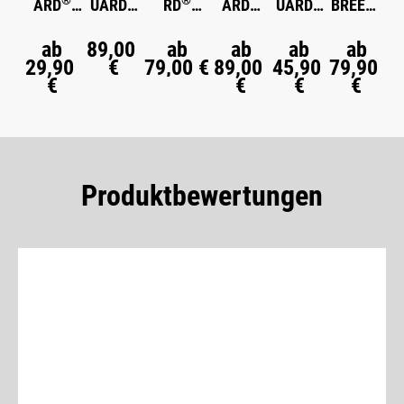
ARD
UARD
RD
ARD
UARD
BREEZE
®
Spannbet
Visco-
Ganzjahre
Winterd
Flanell-
Satin-
tlaken
Kissen
sdecke
ecke
Bettwäs
Bettwäs
ab
89,00
ab
ab
ab
ab
29,90
extra
€
79,00 €
mittelwar
89,00
warm
45,90
che
79,90
che
€
€
€
€
hoch
m
Produktbewertungen