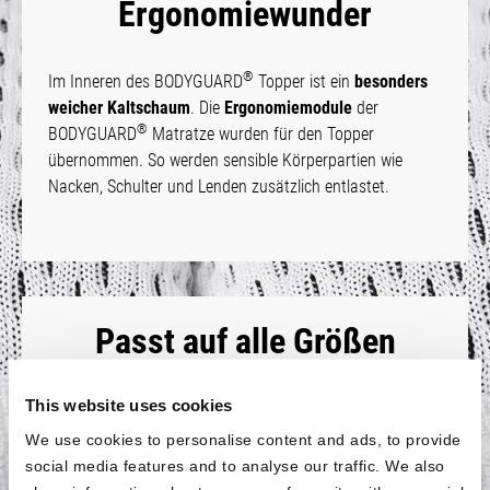
Ergonomiewunder
®
Im Inneren des BODYGUARD
Topper ist ein
besonders
weicher Kaltschaum
. Die
Ergonomiemodule
der
®
BODYGUARD
Matratze wurden für den Topper
übernommen. So werden sensible Körperpartien wie
Nacken, Schulter und Lenden zusätzlich entlastet.
Passt auf alle Größen
®
Der BODYGUARD
Topper ist
für alle gängigen
This website uses cookies
Matratzengrößen
in der Länge 200 cm erhältlich. Für
kürzere Matratzen gibt es die Auflage
außerdem in der
We use cookies to personalise content and ads, to provide
Größe 90 × 190 cm
. So passt der Topper auch dann,
social media features and to analyse our traffic. We also
wenn dein Bettmaß etwas kompakter ist.