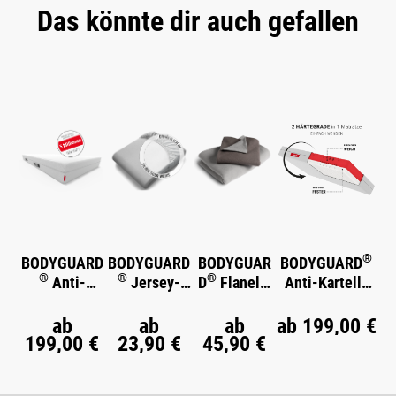
Das könnte dir auch gefallen
Produktgalerie überspringen
®
BODYGUARD
BODYGUARD
BODYGUAR
BODYGUARD
®
®
®
Anti-
Jersey-
D
Flanell-
Anti-Kartell-
®
Kartell-
Spannbettla
Bettwäsche
Matratze
®
Matratze
ken
Weich
ab
ab
ab
ab
199,00 €
199,00 €
23,90 €
45,90 €