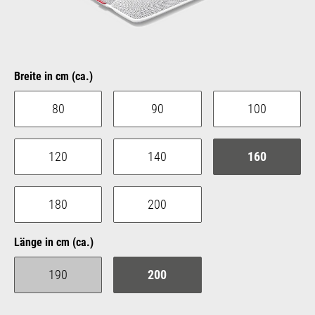
auswählen
Breite in cm (ca.)
80
90
100
120
140
160
180
200
auswählen
Länge in cm (ca.)
190
200
(Diese Option ist zurzeit nicht verfügbar.)