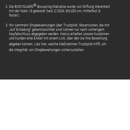
®
Die BODYGUARD
Boxspring Matratze wurde von Stiftung Warentest
mit der Note 1,9 getestet (test 2/2024, 90x200 cm, mittelfest &
fester).
Wir sammeln Shopbewertungen über Trustpilot. Rezensionen, die mit
„Auf Einladung“ gekennzeichnet sind, können nur nach vorherigem
Kaufabschluss abgegeben werden. Hierzu erhalten unsere Kundinnen
und Kunden eine E-Mail mit einem Link, über den sie ihre Bewertung
abgeben können.
Lies hier
, welche Maßnahmen Trustpilot trifft, um
die Integrität von Shopbewertungen sicherzustellen.