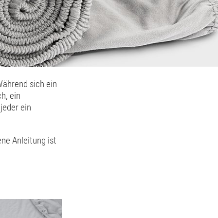
 Während sich ein
h, ein
jeder ein
ne Anleitung ist