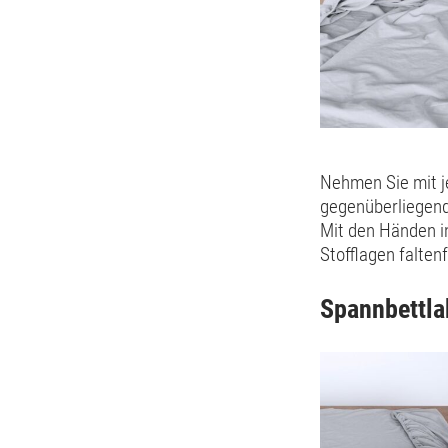
Nehmen Sie mit je
gegenüberliegend
Mit den Händen in
Stofflagen falten
Spannbettlak