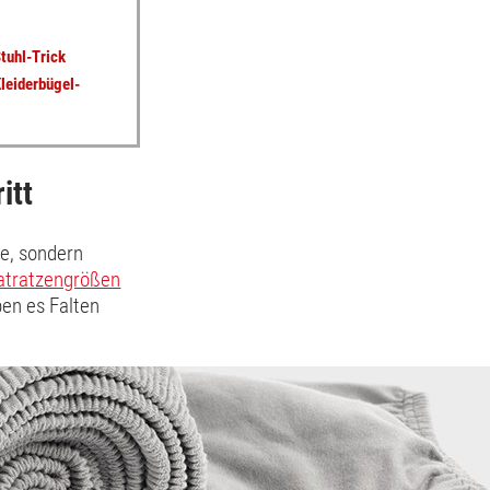
tuhl-Trick
Kleiderbügel-
itt
ze, sondern
tratzengrößen
ben es Falten