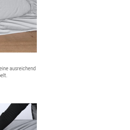
 eine ausreichend
elt.