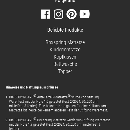
Folge uns
Besuchen
Folgen
Finden
Sehen
Sie
Sie
Sie
Sie
unsere
uns
uns
unsere
Beliebte Produkte
Facebook-
auf
auf
Videos
Seite
Instagram
Pinterest
auf
Boxspring Matratze
YouTube
Kindermatratze
Kopfkissen
Bettwäsche
Topper
Hinweise und Haftungsausschlüsse
®
®
Die BODYGUARD
Anti-Kartell-Matratze
wurde von Stiftung
Warentest mit der Note 1,6 getestet (test 2/2024, 90x200 cm,
mittelfest & fester). Eine bessere Note gab es für eine Kaltschaum-
Matratze bis heute bei keinem anderen Test der Stiftung Warentest.
®
Die BODYGUARD
Boxspring Matratze wurde von Stiftung Warentest
mit der Note 1,9 getestet (test 2/2024, 90x200 cm, mittelfest &
fester).