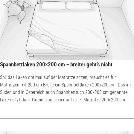
Spannbettlaken 200×200 cm – breiter geht’s nicht
Soll das Laken optimal auf der Matratze sitzen, braucht es für
Matratzen mit 200 cm Breite ein Spannbettlaken 200x200 cm. Das im
Süden und in Österreich auch Spannbetttuch 200x200 cm genannte
Laken sitzt dank Gummizug sicher auf einer Matratze 200x200 cm. Im
Gegensatz zum klassischen Bettlaken ohne Gummizug muss es nicht
nach jeder Nacht neu gemacht werden. Kein Wunder also, dass heute,
zumindest in Europa, fast jedes Bettlaken ein Spannbettlaken ist. Für
hohe Matratzen? Steghöhe beach...