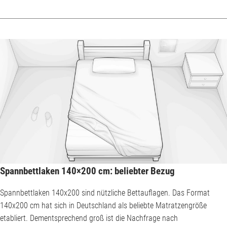
unruhigen Nächten morgens nicht erneut unter die Matratze gefaltet
werden. Die meisten Spannbettlaken 100x200 cm werden aus
Baumwolle hergestellt, vereinzelt auch aus Leinen oder Micr...
Spannbettlaken 140×200 cm: beliebter Bezug
Spannbettlaken 140x200 sind nützliche Bettauflagen. Das Format
140x200 cm hat sich in Deutschland als beliebte Matratzengröße
etabliert. Dementsprechend groß ist die Nachfrage nach