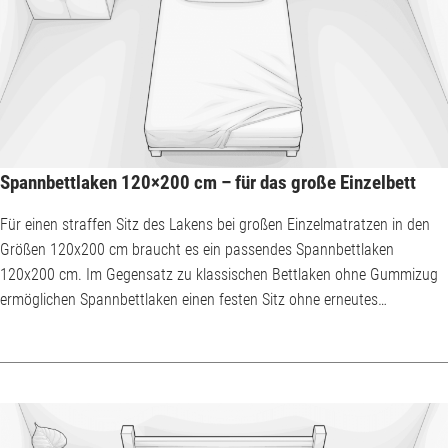
Spannbettlaken 120×200 cm – für das große Einzelbett
Für einen straffen Sitz des Lakens bei großen Einzelmatratzen in den
Größen 120x200 cm braucht es ein passendes Spannbettlaken
120x200 cm. Im Gegensatz zu klassischen Bettlaken ohne Gummizug
ermöglichen Spannbettlaken einen festen Sitz ohne erneutes
Straffziehen am nächsten Morgen. Aus Baumwolle gefertigte
Spannbettlaken gehören zu den Klassikern. Einige Spannbetttücher
werden aber auch aus anderen Materialien gefertigt. Neben den
richtigen Maßen sollte insbesondere beim Kauf für höhere Matra...