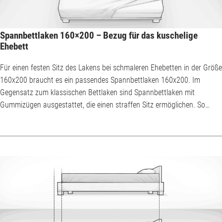
Spannbettlaken 160×200 – Bezug für das kuschelige
Ehebett
Für einen festen Sitz des Lakens bei schmaleren Ehebetten in der Größe
160x200 braucht es ein passendes Spannbettlaken 160x200. Im
Gegensatz zum klassischen Bettlaken sind Spannbettlaken mit
Gummizügen ausgestattet, die einen straffen Sitz ermöglichen. So
muss das Laken nicht jedes Mal aufs neue straffgezogen und geglättet
werden. Spannbettlaken 160x200 cm werden meist aus Baumwolle
hergestellt. Wer eine Matratze zusammen mit Topper nutzt, hat
manchmal die Qual der Wahl beim Beziehen. ...