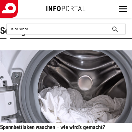
Auf
Schlagwort : Bettlaken
der
Website
Suche
suchen
starten
Spannbettlaken waschen – wie wird’s gemacht?