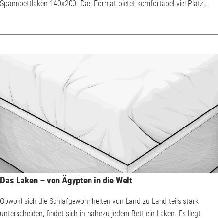
Spannbettlaken 140x200. Das Format bietet komfortabel viel Platz,
wenn man alleine darauf schläft, und ist in der Regel auch für zwei
Personen ausreichend geräumig. Das Spannbettlaken spielt bei der
Nachtruhe unabhängig von der Matratzengröße eine entscheidende
Rolle. Spannbettlaken oder klassische Laken ...
Das Laken – von Ägypten in die Welt
Obwohl sich die Schlafgewohnheiten von Land zu Land teils stark
unterscheiden, findet sich in nahezu jedem Bett ein Laken. Es liegt