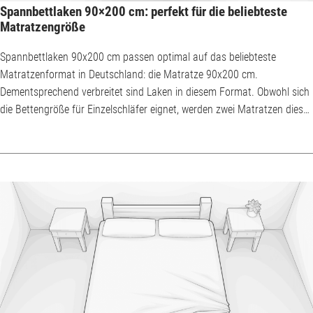
Spannbettlaken 90×200 cm: perfekt für die beliebteste
Matratzengröße
Spannbettlaken 90x200 cm passen optimal auf das beliebteste
Matratzenformat in Deutschland: die Matratze 90x200 cm.
Dementsprechend verbreitet sind Laken in diesem Format. Obwohl sich
die Bettengröße für Einzelschläfer eignet, werden zwei Matratzen dieser
Größe oft in Doppelbetten kombiniert. Spannbettlaken 90x200 cm: Wie
gut ist es kombinierbar? Während Matratzen 90x200 cm kombiniert
werden können und sich somit zur Verwendung auf einem Doppelbett
180x200 cm eignen, sind Spannbettl...