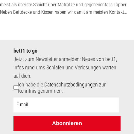
meist als oberste Schicht über Matratze und gegebenenfalls Topper.
Neben Bettdecke und Kissen haben wir damit am meisten Kontakt
beim Schlafen. Aussehen und Hautgefühl sind beim Laken also ganz
entscheidend für den Wohlfühlfaktor. Seit jeher werden Laken aus
Leinen gefertigt – daher auch die alternative Bezeichnung Leintuch. In
vielen Teilen Deutschlands, vor all...
bett1 to go
Jetzt zum Newsletter anmelden: Neues von bett1,
Infos rund ums Schlafen und Verlosungen warten
auf dich.
Ich habe die
Datenschutzbedingungen
zur
Kenntnis genommen.
E-
Mail-
Adresse:
Abonnieren