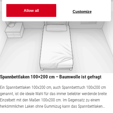
auch Spannbetttuch 180x200 cm genannte Laken mit Gummizug
verrutscht außerdem nachts nur selten und muss desh...
Allow all
Customize
Spannbettlaken 100×200 cm – Baumwolle ist gefragt
Ein Spannbettlaken 100x200 cm, auch Spannbetttuch 100x200 cm
genannt, ist die ideale Wahl für das immer beliebter werdende breite
Einzelbett mit den Maßen 100x200 cm. Im Gegensatz zu einem
herkömmlichen Laken ohne Gummizug kann das Spannbettlaken
100x200 cm nachts nicht so leicht verrutschen und muss selbst nach