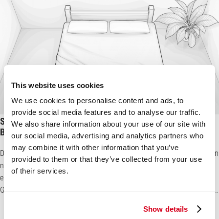
This website uses cookies
We use cookies to personalise content and ads, to
provide social media features and to analyse our traffic.
Spannbettlaken 180×200 cm – für das Queensize- und
We also share information about your use of our site with
Boxspringbett
our social media, advertising and analytics partners who
may combine it with other information that you’ve
Das Spannbettlaken 180x200 cm ist die komfortabelste Lösung, um ein
provided to them or that they’ve collected from your use
normales Queensize-Bett oder ein Boxspringbett mit den
of their services.
entsprechenden Maßen zu beziehen. Während einfache Laken ohne
Gummizug aufwendig unter die Matratze gefaltet und regelmäßig neu
gemacht werden müssen, kann das Spannbettlaken 180x200 cm relativ
Show details
leicht angebracht werden. Das in Teilen Deutschlands und in Österreich