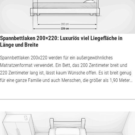
Spannbettlaken 200×220: Luxuriös viel Liegefläche in
Länge und Breite
Spannbettlaken 200x220 werden für ein außergewöhnliches
Matratzenformat verwendet. Ein Bett, das 200 Zentimeter breit und
220 Zentimeter lang ist, lässt kaum Wünsche offen. Es ist breit genug
für eine ganze Familie und auch Menschen, die größer als 1,90 Meter
sind, können sich dort noch komfortabel ausstrecken. Da Betten in
Übergröße oft für wesentlich mehr als nur zum Schlafen verwendet
werden, sollte ein Spannbettlaken 200x220 besondere Ansprüche
erfüllen. Spannbettlaken 200x220: Wor...