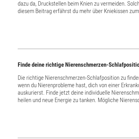
dazu da, Druckstellen beim Knien zu vermeiden. Solche
diesem Beitrag erfährst du mehr über Kniekissen zum
sind neben Knierollen als Rückenschläferkissen gefragt
Finde deine richtige Nierenschmerzen-Schlafpositi
Die richtige Nierenschmerzen-Schlafposition zu finden,
wenn du Nierenprobleme hast, dich von einer Erkrank
auskurierst. Finde jetzt deine individuelle Nierensch
heilen und neue Energie zu tanken. Mögliche Nierenschmerzen-Ursachen Eine der Hauptaufgaben der Nieren
ist es, Gift- und Abfallstoffe aus dem Blut zu entferne