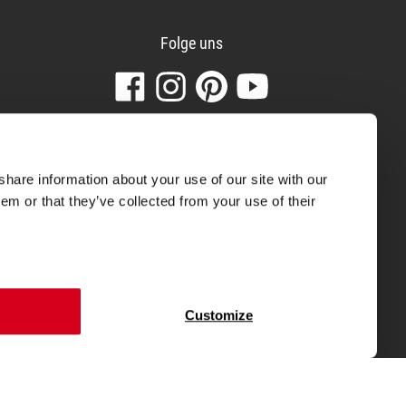
Folge uns
Besuchen
Folgen
Finden
Sehen
Sie
Sie
Sie
Sie
unsere
uns
uns
unsere
Beliebte Produkte
Facebook-
auf
auf
Videos
Seite
Instagram
Pinterest
auf
Boxspring Matratze
share information about your use of our site with our
YouTube
Kindermatratze
em or that they’ve collected from your use of their
Kopfkissen
Bettwäsche
Topper
Customize
 Eine bessere Note gab es für
schluss abgegeben werden.