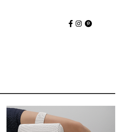
uche
tarten