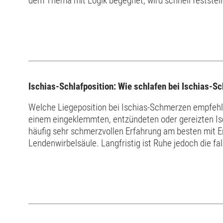
dem Thema mit Logik begegnet, wird schnell feststellen
Ischias-Schlafposition: Wie schlafen bei Ischias-
Welche Liegeposition bei Ischias-Schmerzen empfehlen
einem eingeklemmten, entzündeten oder gereizten Isc
häufig sehr schmerzvollen Erfahrung am besten mit E
Lendenwirbelsäule. Langfristig ist Ruhe jedoch die 
Sitzpositionen stehen im Verdacht, die Ischialgie übe