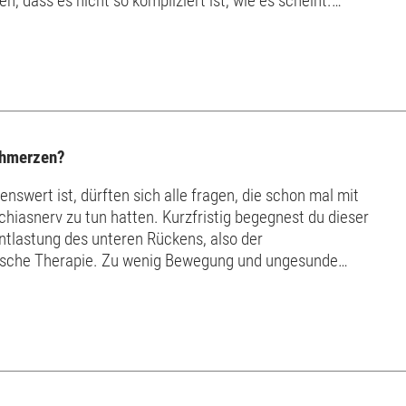
, dass es nicht so kompliziert ist, wie es scheint.
Welche Matratze bei Rückenschmerzen: Welche Rückenschmerzen? Besonders ...
Schmerzen?
swert ist, dürften sich alle fragen, die schon mal mit
hiasnerv zu tun hatten. Kurzfristig begegnest du dieser
ntlastung des unteren Rückens, also der
falsche Therapie. Zu wenig Bewegung und ungesunde
rhaupt erst zu verursachen. Wenn du be...