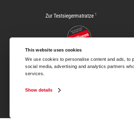
1
Zur Testsiegermatratze
This website uses cookies
We use cookies to personalise content and ads, to pr
social media, advertising and analytics partners who
services.
Er
Show details
Hinweise und Haftungsausschlüsse
®
®
Die BODYGUARD
Anti-Kartell-Matratze
wurde von St
eine Kaltschaum-Matratze bis heute bei keinem andere
®
Die BODYGUARD
Boxspring Matratze wurde von Stiftu
Wir sammeln Shopbewertungen über Trustpilot. Rezens