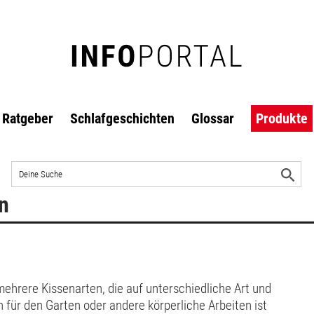
Ratgeber
Schlafgeschichten
Glossar
Produkte
Auf
der
S
Website
s
n
suchen
mehrere Kissenarten, die auf unterschiedliche Art und
 für den Garten oder andere körperliche Arbeiten ist