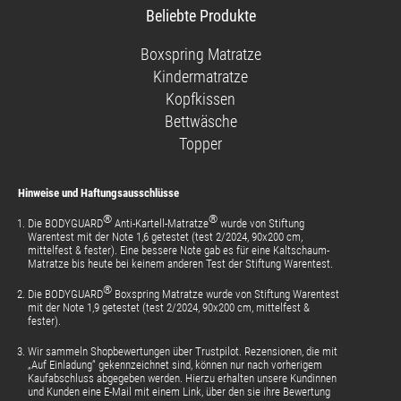
unsere
uns
uns
unsere
Beliebte Produkte
Facebook-
auf
auf
Videos
Seite
Instagram
Pinterest
auf
Boxspring Matratze
YouTube
Kindermatratze
Kopfkissen
Bettwäsche
Topper
Hinweise und Haftungsausschlüsse
®
®
Die BODYGUARD
Anti-Kartell-Matratze
wurde von Stiftung
Warentest mit der Note 1,6 getestet (test 2/2024, 90x200 cm,
mittelfest & fester). Eine bessere Note gab es für eine Kaltschaum-
Matratze bis heute bei keinem anderen Test der Stiftung Warentest.
®
Die BODYGUARD
Boxspring Matratze wurde von Stiftung Warentest
mit der Note 1,9 getestet (test 2/2024, 90x200 cm, mittelfest &
fester).
Wir sammeln Shopbewertungen über Trustpilot. Rezensionen, die mit
„Auf Einladung“ gekennzeichnet sind, können nur nach vorherigem
Kaufabschluss abgegeben werden. Hierzu erhalten unsere Kundinnen
und Kunden eine E-Mail mit einem Link, über den sie ihre Bewertung