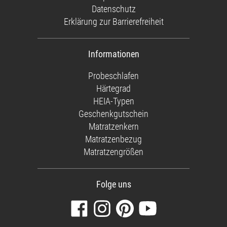
Datenschutz
Erklärung zur Barrierefreiheit
Informationen
Probeschlafen
Härtegrad
HEIA-Typen
Geschenkgutschein
Matratzenkern
Matratzenbezug
Matratzengrößen
Folge uns
Besuchen
Folgen
Finden
Sehen
Sie
Sie
Sie
Sie