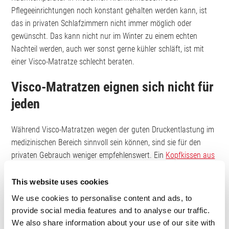
Pflegeeinrichtungen noch konstant gehalten werden kann, ist
das in privaten Schlafzimmern nicht immer möglich oder
gewünscht. Das kann nicht nur im Winter zu einem echten
Nachteil werden, auch wer sonst gerne kühler schläft, ist mit
einer Visco-Matratze schlecht beraten.
Visco-Matratzen eignen sich nicht für
jeden
Während Visco-Matratzen wegen der guten Druckentlastung im
medizinischen Bereich sinnvoll sein können, sind sie für den
privaten Gebrauch weniger empfehlenswert. Ein
Kopfkissen aus
Viscoschaum
kann sich wegen der geringen Größe auch im
Winter von der Körperwärme einer Person auf
This website uses cookies
„Betriebstemperatur“ bringen lassen – bei einer sehr viel
We use cookies to personalise content and ads, to
größeren Visco-Matratze gelingt das nicht immer. Durch das
provide social media features and to analyse our traffic.
tiefere Einsinken in den Viscoschaum erhöht sich zudem der
We also share information about your use of our site with