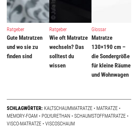
Ratgeber
Ratgeber
Glossar
Gute Matratzen
Wie oft Matratze
Matratze
und wo sie zu
wechseln? Das
130×190 cm –
finden sind
solltest du
die Sondergröße
wissen
für kleine Räume
und Wohnwagen
SCHLAGWÖRTER:
KALTSCHAUMMATRATZE
•
MATRATZE
•
MEMORY-FOAM
•
POLYURETHAN
•
SCHAUMSTOFFMATRATZE
•
VISCO-MATRATZE
•
VISCOSCHAUM