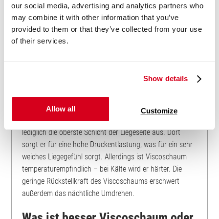
Lageänderungswiderstand, der den üblichen Positionswechsel
our social media, advertising and analytics partners who
während des Schlafens erschwert. Wer nicht aus
may combine it with other information that you’ve
gesundheitlichen Gründen die meiste Zeit im Bett verbringen
provided to them or that they’ve collected from your use
muss, sollte lieber zu einer
guten Schaumstoffmatratze
greifen.
of their services.
Show details
Was ist Viscoschaum Matratze?
Eine Viscoschaum-Matratze besteht zum Großteil aus
Allow all
Customize
ganz normalem Schaumstoff. Der Viscoschaum macht
lediglich die oberste Schicht der Liegeseite aus. Dort
sorgt er für eine hohe Druckentlastung, was für ein sehr
weiches Liegegefühl sorgt. Allerdings ist Viscoschaum
temperaturempfindlich – bei Kälte wird er härter. Die
geringe Rückstellkraft des Viscoschaums erschwert
außerdem das nächtliche Umdrehen.
Was ist besser Viscoschaum oder