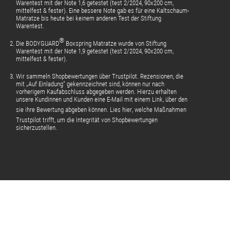
Warentest mit der Note 1,6 getestet (test 2/2024, 90x200 cm,
mittelfest & fester). Eine bessere Note gab es für eine Kaltschaum-
Matratze bis heute bei keinem anderen Test der Stiftung
Warentest.
®
Die BODYGUARD
Boxspring Matratze wurde von Stiftung
Warentest mit der Note 1,9 getestet (test 2/2024, 90x200 cm,
mittelfest & fester).
Wir sammeln Shopbewertungen über Trustpilot. Rezensionen, die
mit „Auf Einladung“ gekennzeichnet sind, können nur nach
vorherigem Kaufabschluss abgegeben werden. Hierzu erhalten
unsere Kundinnen und Kunden eine E-Mail mit einem Link, über den
sie ihre Bewertung abgeben können.
Lies hier
, welche Maßnahmen
Trustpilot trifft, um die Integrität von Shopbewertungen
sicherzustellen.