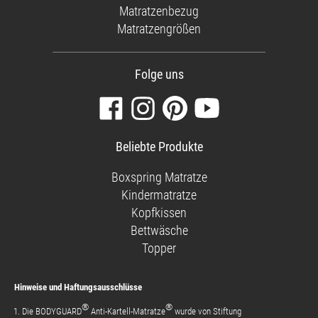
Matratzenbezug
Matratzengrößen
Folge uns
Besuchen
Folgen
Finden
Sehen
Sie
Sie
Sie
Sie
unsere
uns
uns
unsere
Beliebte Produkte
Facebook-
auf
auf
Videos
Seite
Instagram
Pinterest
auf
Boxspring Matratze
YouTube
Kindermatratze
Kopfkissen
Bettwäsche
Topper
Hinweise und Haftungsausschlüsse
®
®
Die BODYGUARD
Anti-Kartell-Matratze
wurde von Stiftung