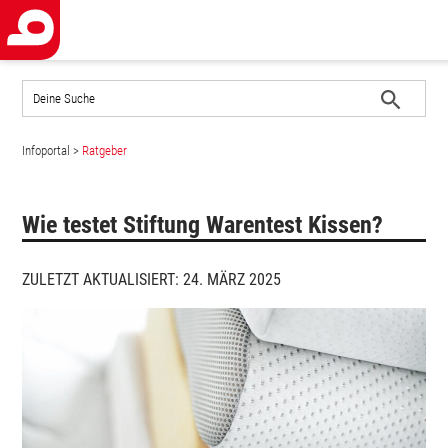
Auf
der
Website
Suche
suchen
Infoportal
>
Ratgeber
starten
Wie testet Stiftung Warentest Kissen?
ZULETZT AKTUALISIERT: 24. MÄRZ 2025