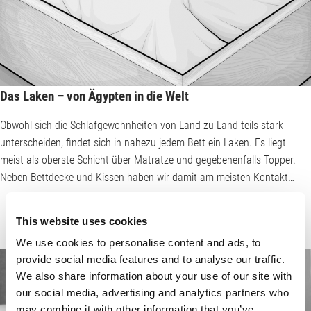
Das Laken – von Ägypten in die Welt
Obwohl sich die Schlafgewohnheiten von Land zu Land teils stark
unterscheiden, findet sich in nahezu jedem Bett ein Laken. Es liegt
meist als oberste Schicht über Matratze und gegebenenfalls Topper.
Neben Bettdecke und Kissen haben wir damit am meisten Kontakt
beim Schlafen. Aussehen und Hautgefühl sind beim Laken also ganz
entscheidend für den Wohlfühlfaktor. Seit jeher werden Laken aus
This website uses cookies
Leinen gefertigt – daher auch die alternative Bezeichnung Leintuch. In
We use cookies to personalise content and ads, to
vielen Teilen Deutschlands, vor all...
provide social media features and to analyse our traffic.
We also share information about your use of our site with
our social media, advertising and analytics partners who
may combine it with other information that you’ve