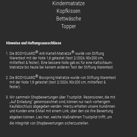
YouTube
Kindermatratze
Kopfkissen
Bettwäsche
Topper
Hinweise und Haftungsausschlüsse
®
®
Die BODYGUARD
Anti-Kartell-Matratze
wurde von Stiftung
Warentest mit der Note 1,6 getestet (test 2/2024, 90x200 cm,
mittelfest & fester). Eine bessere Note gab es für eine Kaltschaum-
Matratze bis heute bei keinem anderen Test der Stiftung Warentest.
®
Die BODYGUARD
Boxspring Matratze wurde von Stiftung Warentest
mit der Note 1,9 getestet (test 2/2024, 90x200 cm, mittelfest &
fester).
Wir sammeln Shopbewertungen über Trustpilot. Rezensionen, die mit
„Auf Einladung“ gekennzeichnet sind, können nur nach vorherigem
Kaufabschluss abgegeben werden. Hierzu erhalten unsere Kundinnen
und Kunden eine E-Mail mit einem Link, über den sie ihre Bewertung
abgeben können.
Lies hier
, welche Maßnahmen Trustpilot trifft, um
die Integrität von Shopbewertungen sicherzustellen.