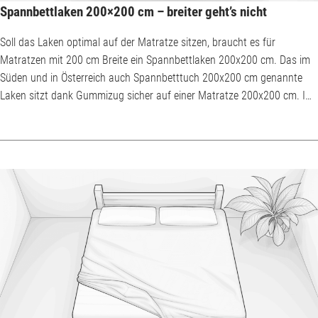
Spannbettlaken 200×200 cm – breiter geht’s nicht
Soll das Laken optimal auf der Matratze sitzen, braucht es für
Matratzen mit 200 cm Breite ein Spannbettlaken 200x200 cm. Das im
Süden und in Österreich auch Spannbetttuch 200x200 cm genannte
Laken sitzt dank Gummizug sicher auf einer Matratze 200x200 cm. Im
Gegensatz zum klassischen Bettlaken ohne Gummizug muss es nicht
nach jeder Nacht neu gemacht werden. Kein Wunder also, dass heute,
zumindest in Europa, fast jedes Bettlaken ein Spannbettlaken ist. Für
hohe Matratzen? Steghöhe beach...