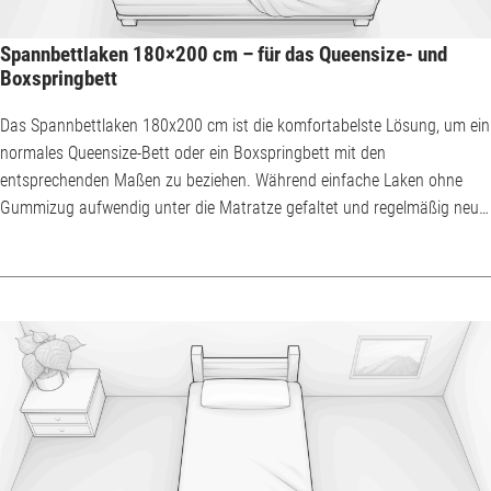
Spannbettlaken 180×200 cm – für das Queensize- und
Boxspringbett
Das Spannbettlaken 180x200 cm ist die komfortabelste Lösung, um ein
normales Queensize-Bett oder ein Boxspringbett mit den
entsprechenden Maßen zu beziehen. Während einfache Laken ohne
Gummizug aufwendig unter die Matratze gefaltet und regelmäßig neu
gemacht werden müssen, kann das Spannbettlaken 180x200 cm relativ
leicht angebracht werden. Das in Teilen Deutschlands und in Österreich
auch Spannbetttuch 180x200 cm genannte Laken mit Gummizug
verrutscht außerdem nachts nur selten und muss desh...