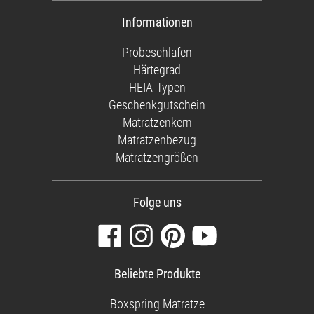
Informationen
Probeschlafen
Härtegrad
HEIA-Typen
Geschenkgutschein
Matratzenkern
Matratzenbezug
Matratzengrößen
Folge uns
Besuchen
Folgen
Finden
Sehen
Sie
Sie
Sie
Sie
unsere
uns
uns
unsere
Beliebte Produkte
Facebook-
auf
auf
Videos
Seite
Instagram
Pinterest
auf
Boxspring Matratze