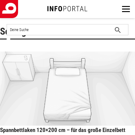
Auf
Schlagwort : Laken
der
Website
Suche
suchen
starten
Spannbettlaken 120×200 cm – für das große Einzelbett