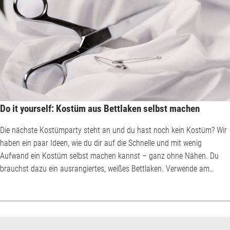
Do it yourself: Kostüm aus Bettlaken selbst machen
Die nächste Kostümparty steht an und du hast noch kein Kostüm? Wir
haben ein paar Ideen, wie du dir auf die Schnelle und mit wenig
Aufwand ein Kostüm selbst machen kannst – ganz ohne Nähen. Du
brauchst dazu ein ausrangiertes, weißes Bettlaken. Verwende am
besten kein Spannbettlaken, zur Not geht aber auch das, wenn du den
Gummizug abschneidest. Last-Minute-Kostüme aus Bettlaken sind ein
grandioser Anlass, die alte Bettwäsche auszusortieren und sinnvoll zu
recyclen. Bevor auf der blanke...