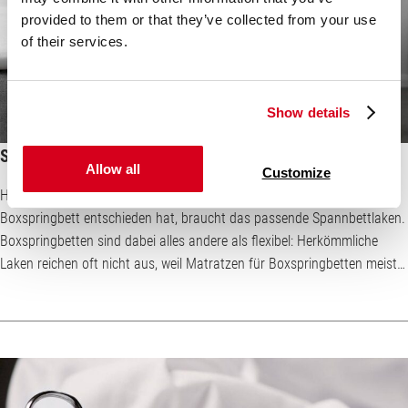
provided to them or that they’ve collected from your use
of their services.
Show details
Spannbettlaken Boxspringbett – welches ist das richtige?
Allow all
Customize
Hohe Steghöhe: Boxspringlaken Wer sich beim Bettenkauf für ein
Boxspringbett entschieden hat, braucht das passende Spannbettlaken.
Boxspringbetten sind dabei alles andere als flexibel: Herkömmliche
Laken reichen oft nicht aus, weil Matratzen für Boxspringbetten meist
etwas höher sind und zudem häufig ein Topper daraufgelegt wird.
Spannbettlaken sind auch unter der Bezeichnung Spannbetttuch
bekannt. Die Produkte schützen Matratze und Topper vor
Verschmutzung und tragen zum Schl...