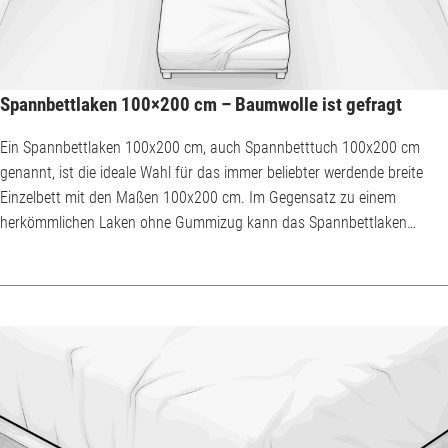
Spannbettlaken 100×200 cm – Baumwolle ist gefragt
Ein Spannbettlaken 100x200 cm, auch Spannbetttuch 100x200 cm
genannt, ist die ideale Wahl für das immer beliebter werdende breite
Einzelbett mit den Maßen 100x200 cm. Im Gegensatz zu einem
herkömmlichen Laken ohne Gummizug kann das Spannbettlaken
100x200 cm nachts nicht so leicht verrutschen und muss selbst nach
unruhigen Nächten morgens nicht erneut unter die Matratze gefaltet
werden. Die meisten Spannbettlaken 100x200 cm werden aus
Baumwolle hergestellt, vereinzelt auch aus Leinen oder Micr...