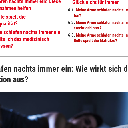
fen nachts immer ein: Diese
Glück nicht für immer
nahmen helfen
6.1.
Meine Arme schlafen nachts i
tun?
le spielt die
6.2.
Meine Arme schlafen nachts i
ualität?
steckt dahinter?
 schlafen nachts immer ein
6.3.
Meine Arme schlafen nachts i
lte ich das medizinisch
Rolle spielt die Matratze?
assen?
fen nachts immer ein: Wie wirkt sich d
tion aus?