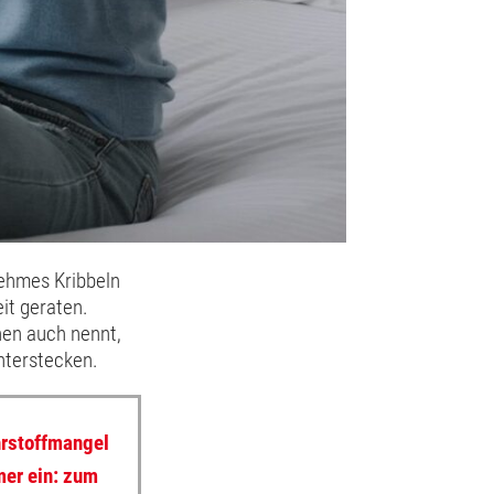
nehmes Kribbeln
eit geraten.
nen auch nennt,
interstecken.
hrstoffmangel
mer ein: zum