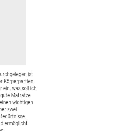
urchgelegen ist
er Körperpartien
 ein, was soll ich
e gute Matratze
 einen wichtigen
ber zwei
 Bedürfnisse
nd ermöglicht
en.