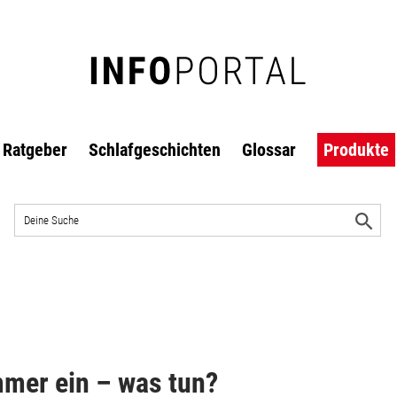
Ratgeber
Schlafgeschichten
Glossar
Produkte
Auf
der
S
Website
s
suchen
mmer ein – was tun?