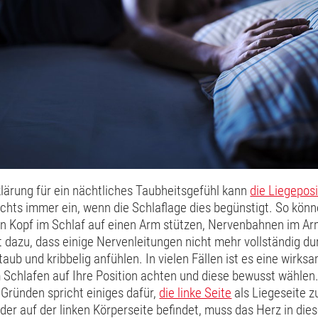
lärung für ein nächtliches Taubheitsgefühl kann
die Liegeposi
chts immer ein, wenn die Schlaflage dies begünstigt. So könn
en Kopf im Schlaf auf einen Arm stützen, Nervenbahnen im 
t dazu, dass einige Nervenleitungen nicht mehr vollständig d
taub und kribbelig anfühlen. In vielen Fällen ist es eine wirks
 Schlafen auf Ihre Position achten und diese bewusst wählen
Gründen spricht einiges dafür,
die linke Seite
als Liegeseite z
er auf der linken Körperseite befindet, muss das Herz in dies