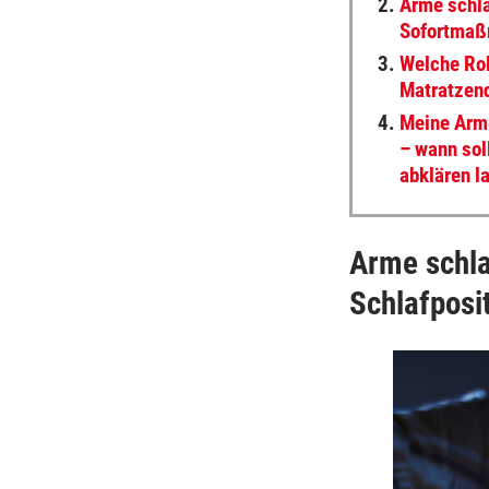
2.
Arme schla
Sofortmaß
3.
Welche Rol
Matratzenq
4.
Meine Arme
– wann sol
abklären l
Arme schla
Schlafposi