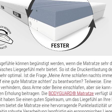
sgefühle können begünstigt werden, wenn die Matratze sehr d
sches Liegegefühl mehr bietet. So ist die Druckentlastung d
ehr optimal. Ist die Frage „Meine Arme schlafen nachts immer
uf eine gute Matratze achten“ zu beantworten? Teilweise. Ein
verhindern, dass Arme oder Beine einschlafen, aber sie kann
hen Erholung beitragen. Die
BODYGUARD® Matratze
verfügt ü
it haben Sie einen guten Spielraum, um das Liegefühl an Ihre
m bietet die Matratze eine hervorragende Punktelastizität u
eitig robuste Verarbeitung langfristig ein ergonomisches Lieg