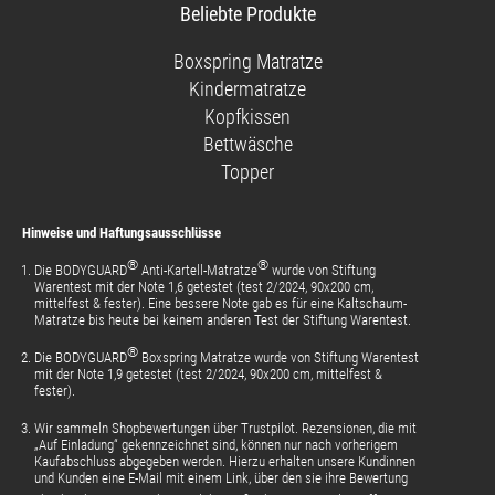
unsere
uns
uns
unsere
Beliebte Produkte
Facebook-
auf
auf
Videos
Seite
Instagram
Pinterest
auf
Boxspring Matratze
YouTube
Kindermatratze
Kopfkissen
Bettwäsche
Topper
Hinweise und Haftungsausschlüsse
®
®
Die BODYGUARD
Anti-Kartell-Matratze
wurde von Stiftung
Warentest mit der Note 1,6 getestet (test 2/2024, 90x200 cm,
mittelfest & fester). Eine bessere Note gab es für eine Kaltschaum-
Matratze bis heute bei keinem anderen Test der Stiftung Warentest.
®
Die BODYGUARD
Boxspring Matratze wurde von Stiftung Warentest
mit der Note 1,9 getestet (test 2/2024, 90x200 cm, mittelfest &
fester).
Wir sammeln Shopbewertungen über Trustpilot. Rezensionen, die mit
„Auf Einladung“ gekennzeichnet sind, können nur nach vorherigem
Kaufabschluss abgegeben werden. Hierzu erhalten unsere Kundinnen
und Kunden eine E-Mail mit einem Link, über den sie ihre Bewertung