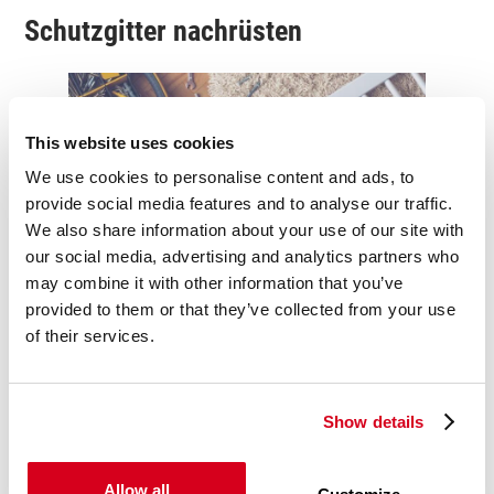
Schutzgitter nachrüsten
This website uses cookies
We use cookies to personalise content and ads, to
provide social media features and to analyse our traffic.
We also share information about your use of our site with
our social media, advertising and analytics partners who
Für Menschen, die mit ihrem Nachwuchs im
Familienbett
may combine it with other information that you’ve
schlafen oder ein normales Kinderbett ohne ausreichend hohen
provided to them or that they’ve collected from your use
Rausfallschutz besitzen, eignen sich zusätzliche
of their services.
Bettschutzgitter. Die Schutzgitter verfügen über unterschiedliche
Montagemöglichkeiten, die funktionieren, ohne den Bettrahmen
durch Bohrlöcher zu beschädigen. Eine Befestigungsmöglichkeit
Show details
ist das Aufstecken auf dem Bettrahmen. Bei anderen Modellen
wird das Schutzgitter mit Hilfe von Gurten am Lattenrost
befestigt. Ist das beides nicht möglich oder gewünscht,
Allow all