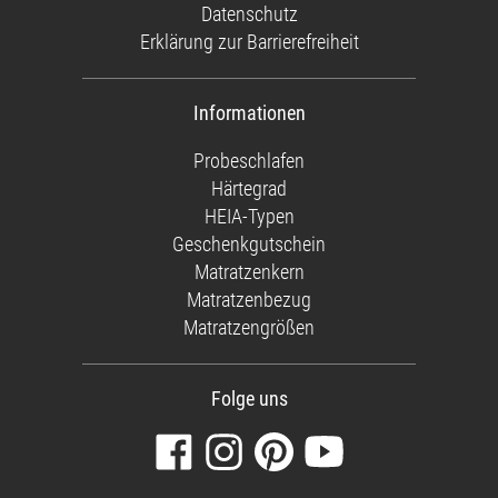
Datenschutz
Erklärung zur Barrierefreiheit
Informationen
Probeschlafen
Härtegrad
HEIA-Typen
Geschenkgutschein
Matratzenkern
Matratzenbezug
Matratzengrößen
Folge uns
Besuchen
Folgen
Finden
Sehen
Sie
Sie
Sie
Sie