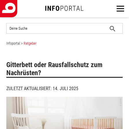
Auf
der
Website
Suche
suchen
Infoportal
>
Ratgeber
starten
Gitterbett oder Rausfallschutz zum
Nachrüsten?
ZULETZT AKTUALISIERT: 14. JULI 2025