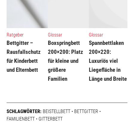
Ratgeber
Glossar
Glossar
Bettgitter –
Boxspringbett
Spannbettlaken
Rausfallschutz
200×200: Platz
200×220:
für Kinderbett
für kleine und
Luxuriös viel
und Elternbett
größere
Liegefläche in
Familien
Länge und Breite
SCHLAGWÖRTER:
BEISTELLBETT
•
BETTGITTER
•
FAMILIENBETT
•
GITTERBETT