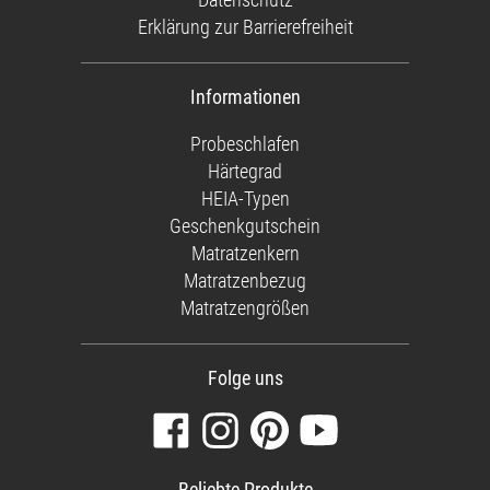
Erklärung zur Barrierefreiheit
Informationen
Probeschlafen
Härtegrad
HEIA-Typen
Geschenkgutschein
Matratzenkern
Matratzenbezug
Matratzengrößen
Folge uns
Besuchen
Folgen
Finden
Sehen
Sie
Sie
Sie
Sie
unsere
uns
uns
unsere
Beliebte Produkte