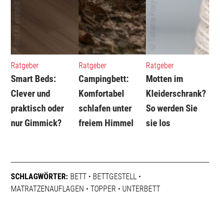
Ratgeber
Ratgeber
Ratgeber
Smart Beds:
Campingbett:
Motten im
Clever und
Komfortabel
Kleiderschrank?
praktisch oder
schlafen unter
So werden Sie
nur Gimmick?
freiem Himmel
sie los
SCHLAGWÖRTER:
BETT
•
BETTGESTELL
•
MATRATZENAUFLAGEN
•
TOPPER
•
UNTERBETT