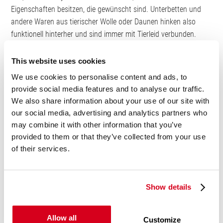
Eigenschaften besitzen, die gewünscht sind. Unterbetten und
andere Waren aus tierischer Wolle oder Daunen hinken also
funktionell hinterher und sind immer mit Tierleid verbunden.
Beheizbare Unterbetten
This website uses cookies
We use cookies to personalise content and ads, to
Das sogenannte Wärmebett oder auch die Heizdecke ist eine
provide social media features and to analyse our traffic.
interessante Option für den Winter – gerade in kalten
We also share information about your use of our site with
Wohnungen oder bei niedrigem Blutdruck. Bei diesem Unterbett
our social media, advertising and analytics partners who
ist einfach ein Heizkabel eingenäht. Damit kannst du die
may combine it with other information that you’ve
Liegefläche elektrisch erwärmen. Beim Kauf achte jedoch
provided to them or that they’ve collected from your use
unbedingt darauf, dass es sich um ein hochwertiges Produkt
of their services.
handelt. Minderwertige Ware ist gelegentlich nicht ausreichend
vor Überhitzung geschützt. Damit steigt die Brandgefahr.
Show details
Auch für den Nachwuchs ein Gewinn
Allow all
Customize