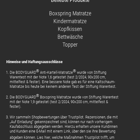
Facebook-
auf
auf
Videos
Seite
Instagram
Pinterest
auf
Boxspring Matratze
YouTube
Kindermatratze
Kopfkissen
Bettwäsche
Topper
Hinweise und Haftungsausschlüsse
®
®
Die BODYGUARD
Anti-Kartell-Matratze
wurde von Stiftung
Warentest mit der Note 1,6 getestet (test 2/2024, 90x200 cm,
mittelfest & fester). Eine bessere Note gab es für eine Kaltschaum-
Matratze bis heute bei keinem anderen Test der Stiftung Warentest.
®
Die BODYGUARD
Boxspring Matratze wurde von Stiftung Warentest
mit der Note 1,9 getestet (test 2/2024, 90x200 cm, mittelfest &
fester).
Wir sammeln Shopbewertungen über Trustpilot. Rezensionen, die mit
„Auf Einladung“ gekennzeichnet sind, können nur nach vorherigem
Kaufabschluss abgegeben werden. Hierzu erhalten unsere Kundinnen
und Kunden eine E-Mail mit einem Link, über den sie ihre Bewertung
abgeben können.
Lies hier
, welche Maßnahmen Trustpilot trifft, um