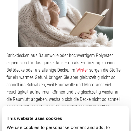
Strickdecken aus Baumwolle oder hochwertigem Polyester
eignen sich für das ganze Jahr – ob als Ergänzung zu einer
Bettdecke oder als alleinige Decke. Im
Winter
sorgen die Stoffe
für ein warmes Gefühl, bringen Sie aber gleichzeitig nicht so
schnell ins Schwitzen, weil Baumwolle und Microfaser viel
Feuchtigkeit aufnehmen können und sie gleichzeitig wieder an
die Raumluft abgeben, weshalb sich die Decke nicht so schnell
nass anfühlt, selbst wenn Sie vermehrt schwitzen sollten.
This website uses cookies
Wenn Sie eine Strickdecke als zusätzliche Wärmequelle auf eine
Bettdecke legen wollen, ist es wichtig, dass sowohl die Strick- als
We use cookies to personalise content and ads, to