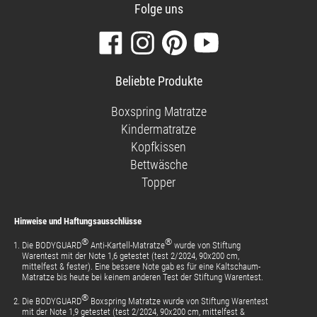
Folge uns
Besuchen
Folgen
Finden
Sehen
Sie
Sie
Sie
Sie
unsere
uns
uns
unsere
Beliebte Produkte
Facebook-
auf
auf
Videos
Seite
Instagram
Pinterest
auf
Boxspring Matratze
YouTube
Kindermatratze
Kopfkissen
Bettwäsche
Topper
Hinweise und Haftungsausschlüsse
®
®
Die BODYGUARD
Anti-Kartell-Matratze
wurde von Stiftung
Warentest mit der Note 1,6 getestet (test 2/2024, 90x200 cm,
mittelfest & fester). Eine bessere Note gab es für eine Kaltschaum-
Matratze bis heute bei keinem anderen Test der Stiftung Warentest.
®
Die BODYGUARD
Boxspring Matratze wurde von Stiftung Warentest
mit der Note 1,9 getestet (test 2/2024, 90x200 cm, mittelfest &