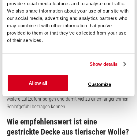
auch die Bettdecke über atmungsaktive Eigenschaften verfügen,
provide social media features and to analyse our traffic.
ansonsten kann sich in der mehrschichtigen Auflage ein
We also share information about your use of our site with
Hitzestau bilden und die Decken können zum vermehrten
our social media, advertising and analytics partners who
Schwitzen beitragen. Ein guter Stoff für Bettwäsche ist
may combine it with other information that you’ve
beispielsweise Baumwollflanell. Die
BODYGUARD® Flanell-
provided to them or that they’ve collected from your use
Bettwäsche
besteht zu 100 % aus dem atmungsaktiven
of their services.
Material, das sich zudem durch ein angenehmes Hautgefühl
auszeichnet.
Show details
Im Sommer kann eine dünne Strickdecke aus Baumwolle oder
Microfaser als alleinige Decke, beispielsweise als
Gästedecke
,
Allow all
ausreichen. Je nach Strickart ergeben sich kleine luftige Stellen
Customize
in der Decke, die zusätzlich zur guten Atmungsaktivität für
weitere Luftzufuhr sorgen und damit viel zu einem angenehmen
Schlafgefühl beitragen können.
Wie empfehlenswert ist eine
gestrickte Decke aus tierischer Wolle?