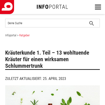
Auf
der
Website
Suche
suchen
Infoportal
>
Ratgeber
starten
Kräuterkunde 1. Teil – 13 wohltuende
Kräuter für einen wirksamen
Schlummertrunk
ZULETZT AKTUALISIERT: 25. APRIL 2023