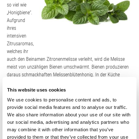
so viel wie
„Honigbiene“.
Aufgrund
ihres
intensiven
Zitrusaromas,
welches ihr
auch den Beinamen Zitronenmelisse verleiht, wird die Melisse
meist von unzähligen Bienen umschwärmt. Bienen produzieren
daraus schmackhaften Melissenblütenhonig. In der Küche
finden statt der Blütenpollen eher die Blätter der Melisse
Verwendung. Die schmackhafte Pflanze kann Salate, Soßen
This website uses cookies
oder Fisch aromatisieren. Die beruhigenden Bestandteile von
We use cookies to personalise content and ads, to
Melisse sind ebenfalls in ihren Blättern zu finden. Melisse wirkt
provide social media features and to analyse our traffic.
als Tee am besten im Verbund mit anderen Kräutern.
We also share information about your use of our site with
our social media, advertising and analytics partners who
Melissen-Teemischung:
Mischen Sie Hopfen, Baldrian und
may combine it with other information that you’ve
Passionsblume oder Lavendel zu gleichen Teilen. Übergießen Sie
provided to them or that they’ve collected from your use